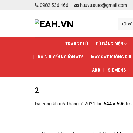
Skip
0982.536.466
huuvu.auto@gmail.com
to
content
TRANG CHỦ
TỦ BẢNG ĐIỆN
BỘ CHUYỂN NGUỒN ATS
MÁY CẮT KHÔNG KHÍ
ABB
SIEMENS
2
Đã công khai
6 Tháng 7, 2021
lúc
544 × 596
tro