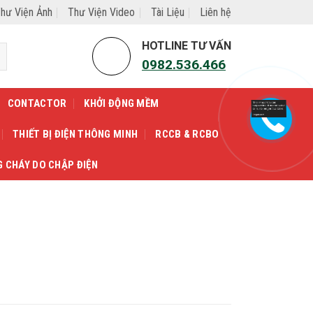
hư Viện Ảnh
Thư Viện Video
Tài Liệu
Liên hệ
HOTLINE TƯ VẤN
0982.536.466
CONTACTOR
KHỞI ĐỘNG MỀM
THIẾT BỊ ĐIỆN THÔNG MINH
RCCB & RCBO
G CHÁY DO CHẬP ĐIỆN