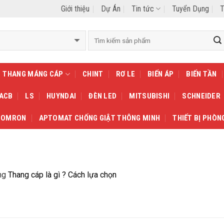
Giới thiệu
Dự Án
Tin tức
Tuyển Dụng
T
THANG MÁNG CÁP
CHINT
RƠ LE
BIẾN ÁP
BIẾN TẦN
 ACB
LS
HUYNDAI
ĐÈN LED
MITSUBISHI
SCHNEIDER
OMRON
APTOMAT CHỐNG GIẬT THÔNG MINH
THIẾT BỊ PHÒN
ng
Thang cáp là gì ? Cách lựa chọn