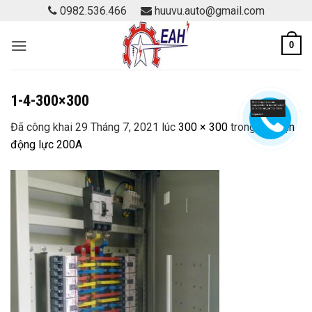
Skip
0982.536.466
huuvu.auto@gmail.com
to
content
0
1-4-300×300
Đã công khai
29 Tháng 7, 2021
lúc
300 × 300
trong
Tủ điện
động lực 200A