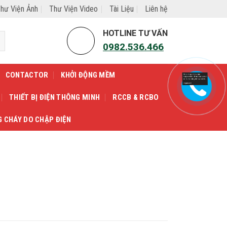
hư Viện Ảnh
Thư Viện Video
Tài Liệu
Liên hệ
HOTLINE TƯ VẤN
0982.536.466
CONTACTOR
KHỞI ĐỘNG MỀM
THIẾT BỊ ĐIỆN THÔNG MINH
RCCB & RCBO
G CHÁY DO CHẬP ĐIỆN