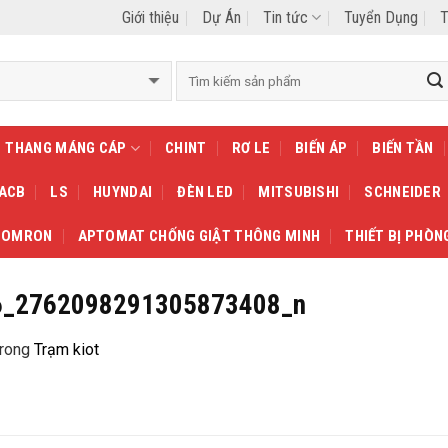
Giới thiệu
Dự Án
Tin tức
Tuyển Dụng
T
THANG MÁNG CÁP
CHINT
RƠ LE
BIẾN ÁP
BIẾN TẦN
 ACB
LS
HUYNDAI
ĐÈN LED
MITSUBISHI
SCHNEIDER
OMRON
APTOMAT CHỐNG GIẬT THÔNG MINH
THIẾT BỊ PHÒN
6_2762098291305873408_n
rong
Trạm kiot