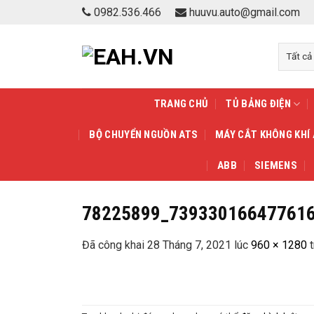
Skip
0982.536.466
huuvu.auto@gmail.com
to
content
TRANG CHỦ
TỦ BẢNG ĐIỆN
BỘ CHUYỂN NGUỒN ATS
MÁY CẮT KHÔNG KHÍ
ABB
SIEMENS
78225899_73933016647761
Đã công khai
28 Tháng 7, 2021
lúc
960 × 1280
t