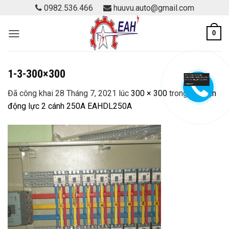
Skip
0982.536.466
huuvu.auto@gmail.com
to
content
0
1-3-300×300
Đã công khai
28 Tháng 7, 2021
lúc
300 × 300
trong
Tủ điện
động lực 2 cánh 250A EAHDL250A