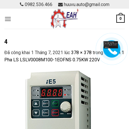
Skip
0982.536.466
huuvu.auto@gmail.com
to
content
0
4
Đã công khai
1 Tháng 7, 2021
lúc
378 × 378
trong
Biến tần 1
Pha LS LSLV0008M100-1EOFNS 0.75KW 220V