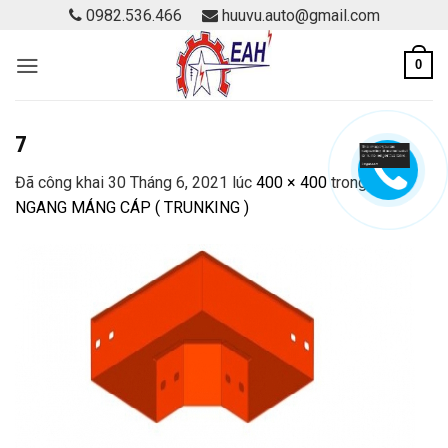
Skip
0982.536.466
huuvu.auto@gmail.com
to
content
0
7
Đã công khai
30 Tháng 6, 2021
lúc
400 × 400
trong
CO
NGANG MÁNG CÁP ( TRUNKING )