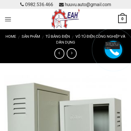
Skip
0982.536.466
huuvu.auto@gmail.com
to
content
0
HOME
SẢN PHẨM
TỦ BẢNG ĐIỆN
VỎ TỦ ĐIỆN CÔNG NGHIỆP VÀ
/
/
/
DÂN DỤNG