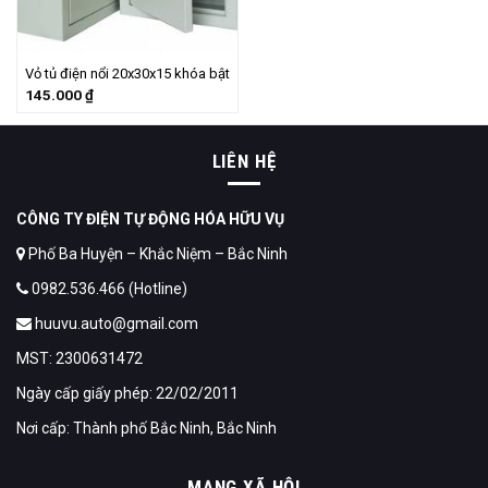
Vỏ tủ điện nổi 20x30x15 khóa bật
145.000
₫
LIÊN HỆ
CÔNG TY ĐIỆN TỰ ĐỘNG HÓA HỮU VỤ
Phố Ba Huyện – Khắc Niệm – Bắc Ninh
0982.536.466 (Hotline)
huuvu.auto@gmail.com
MST: 2300631472
Ngày cấp giấy phép: 22/02/2011
Nơi cấp: Thành phố Bắc Ninh, Bắc Ninh
MẠNG XÃ HỘI