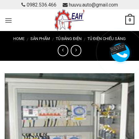
Skip
0982.536.466
huuvu.auto@gmail.com
to
content
0
HOME
SẢN PHẨM
TỦ BẢNG ĐIỆN
TỦ ĐIỆN CHIẾU SÁNG
/
/
/