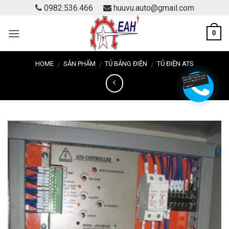
Skip
0982.536.466
huuvu.auto@gmail.com
to
content
0
HOME
SẢN PHẨM
TỦ BẢNG ĐIỆN
TỦ ĐIỆN ATS
/
/
/