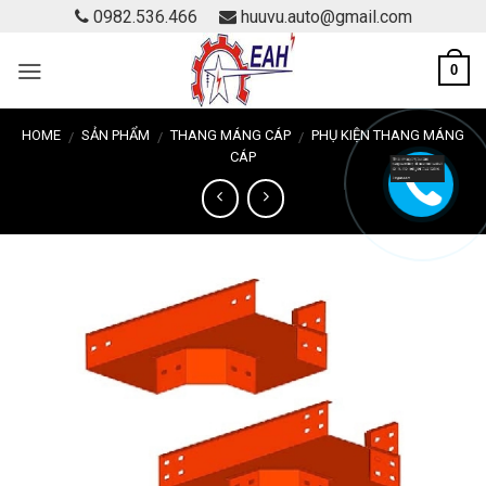
Skip
0982.536.466
huuvu.auto@gmail.com
to
content
0
HOME
SẢN PHẨM
THANG MÁNG CÁP
PHỤ KIỆN THANG MÁNG
/
/
/
CÁP