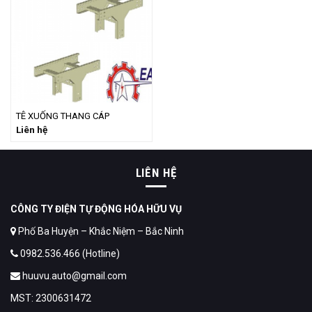
TÊ XUỐNG THANG CÁP
Liên hệ
LIÊN HỆ
CÔNG TY ĐIỆN TỰ ĐỘNG HÓA HỮU VỤ
Phố Ba Huyện – Khắc Niệm – Bắc Ninh
0982.536.466 (Hotline)
huuvu.auto@gmail.com
MST: 2300631472