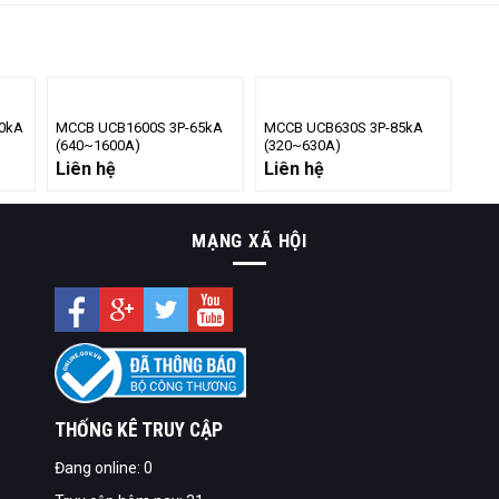
0kA
MCCB UCB1600S 3P-65kA
MCCB UCB630S 3P-85kA
(640~1600A)
(320~630A)
Liên hệ
Liên hệ
MẠNG XÃ HỘI
THỐNG KÊ TRUY CẬP
Đang online: 0