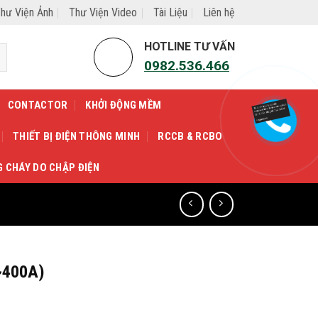
hư Viện Ảnh
Thư Viện Video
Tài Liệu
Liên hệ
HOTLINE TƯ VẤN
0982.536.466
CONTACTOR
KHỞI ĐỘNG MỀM
THIẾT BỊ ĐIỆN THÔNG MINH
RCCB & RCBO
G CHÁY DO CHẬP ĐIỆN
~400A)