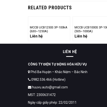
RELATED PRODUCTS
MCCB UCB1250S 3P-100kA
MCCB UCB1000S 3P-10
(630~1250A)
(505~1000A)
Liên hệ
Liên hệ
LIÊN HỆ
CÔNG TY ĐIỆN TỰ ĐỘNG HÓA HỮU VỤ
Phố Ba Huyện – Khắc Niệm – Bắc Ninh
0982.536.466 (Hotline)
huuvu.auto@gmail.com
MST: 2300631472
Ngày cấp giấy phép: 22/02/2011