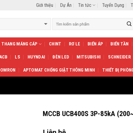
Giới thiệu
Dự Án
Tin tức
Tuyển Dụng
T
THANG MÁNG CÁP
CHINT
RƠ LE
BIẾN ÁP
BIẾN TẦN
 ACB
LS
HUYNDAI
ĐÈN LED
MITSUBISHI
SCHNEIDER
OMRON
APTOMAT CHỐNG GIẬT THÔNG MINH
THIẾT BỊ PHÒN
MCCB UCB400S 3P-85kA (200
Liên hệ