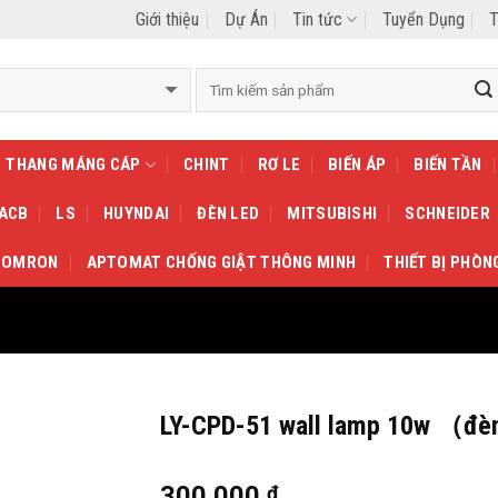
Giới thiệu
Dự Án
Tin tức
Tuyển Dụng
T
THANG MÁNG CÁP
CHINT
RƠ LE
BIẾN ÁP
BIẾN TẦN
 ACB
LS
HUYNDAI
ĐÈN LED
MITSUBISHI
SCHNEIDER
OMRON
APTOMAT CHỐNG GIẬT THÔNG MINH
THIẾT BỊ PHÒN
LY-CPD-51 wall lamp 10w （đè
300.000
₫