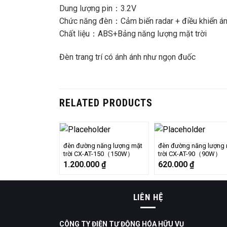
Dung lượng pin：3.2V
Chức năng đèn：Cảm biến radar + điều khiển á
Chất liệu：ABS+Bảng năng lượng mặt trời
Đèn trang trí có ánh ánh như ngọn đuốc
RELATED PRODUCTS
đèn đường năng lượng mặt
đèn đường năng lượng
trời CX-AT-150（150W）
trời CX-AT-90（90W）
1.200.000
₫
620.000
₫
LIÊN HỆ
CÔNG TY ĐIỆN TỰ ĐỘNG HÓA HỮU VỤ