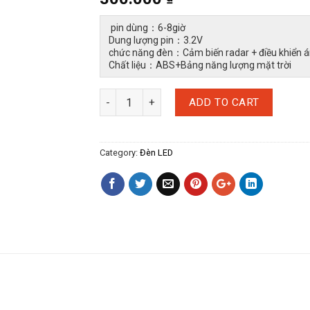
pin dùng：6-8giờ
Dung lượng pin：3.2V
chức năng đèn：Cảm biến radar + điều k
Chất liệu：ABS+Bảng năng lượng mặt tr
ADD TO CART
Category:
Đèn LED