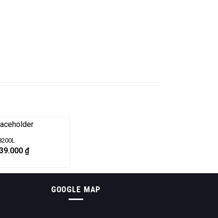
8200L
339.000
₫
GOOGLE MAP