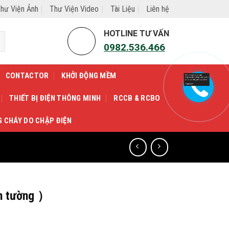
hư Viện Ảnh
Thư Viện Video
Tài Liệu
Liên hệ
HOTLINE TƯ VẤN
0982.536.466
CONTACTOR
KHỞI ĐỘNG MỀM
THIẾT BỊ ĐIỆN THÔNG MINH
RCCB & RCBO
G CHÁY DO CHẬP ĐIỆN
n tường ）