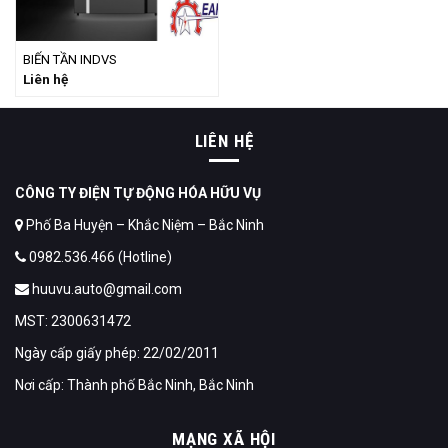
BIẾN TẦN INDVS
Liên hệ
LIÊN HỆ
CÔNG TY ĐIỆN TỰ ĐỘNG HÓA HỮU VỤ
Phố Ba Huyện – Khắc Niệm – Bắc Ninh
0982.536.466 (Hotline)
huuvu.auto@gmail.com
MST: 2300631472
Ngày cấp giấy phép: 22/02/2011
Nơi cấp: Thành phố Bắc Ninh, Bắc Ninh
MẠNG XÃ HỘI