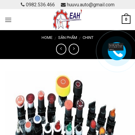
Skip
0982.536.466
huuvu.auto@gmail.com
to
content
0
HOME
SẢN PHẨM
CHINT
/
/