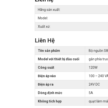
Hãng sản xuất:
Model:
Xuất xứ:
Liên Hệ
Tên sản phẩm
Bộ nguồn S
Model với thiết bị đầu cuối
gắn phía trư
Công suất
120W
Điện áp vào
100 – 240 V
Điện áp ra
24V DC
Dòng định mức
5A
Không tích hợp
quạt làm má