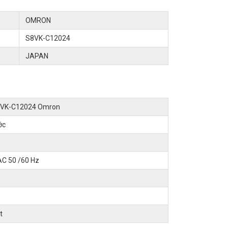
OMRON
S8VK-C12024
JAPAN
8VK-C12024 Omron
ớc
AC 50 /60 Hz
t