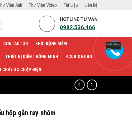
hư Viện Ảnh
Thư Viện Video
Tài Liệu
Liên hệ
HOTLINE TƯ VẤN
0982.536.466
CONTACTOR
KHỞI ĐỘNG MỀM
THIẾT BỊ ĐIỆN THÔNG MINH
RCCB & RCBO
G CHÁY DO CHẬP ĐIỆN
ểu hộp gắn ray nhôm