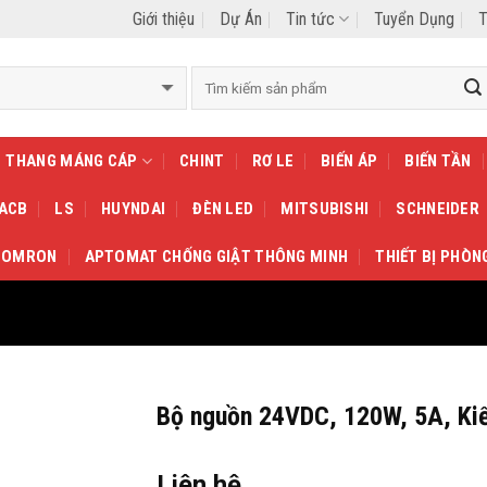
Giới thiệu
Dự Án
Tin tức
Tuyển Dụng
T
THANG MÁNG CÁP
CHINT
RƠ LE
BIẾN ÁP
BIẾN TẦN
 ACB
LS
HUYNDAI
ĐÈN LED
MITSUBISHI
SCHNEIDER
OMRON
APTOMAT CHỐNG GIẬT THÔNG MINH
THIẾT BỊ PHÒN
Bộ nguồn 24VDC, 120W, 5A, Ki
Liên hệ