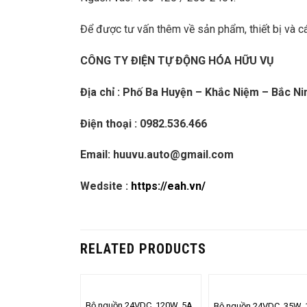
Để được tư vấn thêm về sản phẩm, thiết bị và các
CÔNG TY ĐIỆN TỰ ĐỘNG HÓA HỮU VỤ
Địa chỉ : Phố Ba Huyện – Khắc Niệm – Bắc Ni
Điện thoại : 0982.536.466
Email: huuvu.auto@gmail.com
Wedsite :
https://eah.vn/
RELATED PRODUCTS
Bộ nguồn 24VDC, 120W, 5A,
Bộ nguồn 24VDC, 35W, 