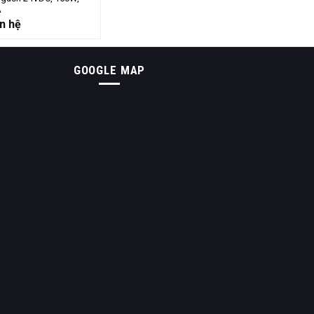
A
n hệ
GOOGLE MAP