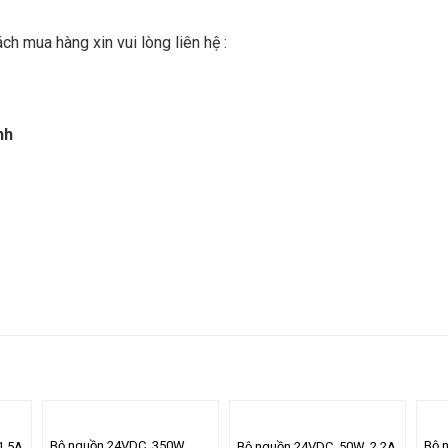
h mua hàng xin vui lòng liên hệ :
nh
Bộ nguồn 24VDC, 350W,
Bộ 
1.5A
Bộ nguồn 24VDC, 50W, 2.2A