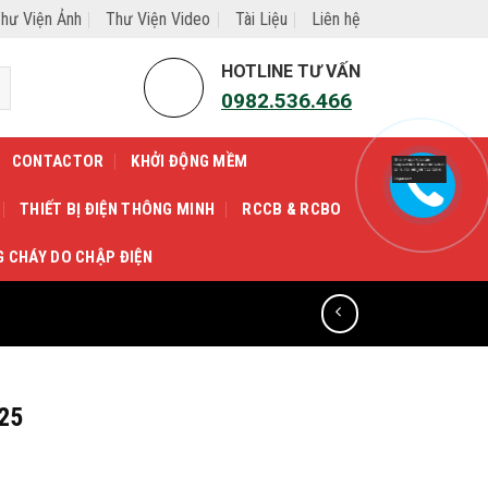
hư Viện Ảnh
Thư Viện Video
Tài Liệu
Liên hệ
HOTLINE TƯ VẤN
0982.536.466
CONTACTOR
KHỞI ĐỘNG MỀM
THIẾT BỊ ĐIỆN THÔNG MINH
RCCB & RCBO
G CHÁY DO CHẬP ĐIỆN
25