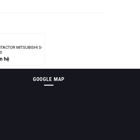
TACTOR MITSUBISHI S-
0
n hệ
GOOGLE MAP