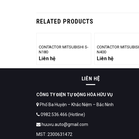
RELATED PRODUCTS
CONTACTOR MITSUBISHI S-
CONTACTOR MITSUBISH
N180
N400
Liên hệ
Liên hệ
LIÊN HỆ
CÔNG TY ĐIỆN TỰ ĐỘNG HÓA HỮU VỤ
Phố Ba Huyện – Khắc Niệm – Bắc Ninh
0982.536.466 (Hotline)
huuvu.auto@gmail.com
MST: 2300631472