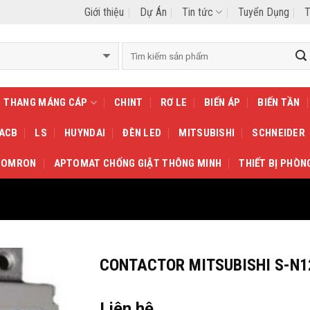
Giới thiệu
Dự Án
Tin tức
Tuyển Dụng
T
THANG MÁNG CÁP
CHINT
RƠ LE
BIẾN ÁP
BIẾN TẦN
 ACB
LS
HUYNDAI
ĐÈN LED
MITSUBISHI
SCHNEIDER
OMRON
APTOMAT CHỐNG GIẬT THÔNG MINH
THIẾT BỊ PHÒN
CONTACTOR MITSUBISHI S-N1
Liên hệ